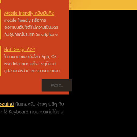
Mobile friendly หรือมันคือ
บรรทัดฐานใหม่สำหรับนัก
mobile friendly หรือการ
ออกแบบเว็บไซต์ให้มีความเป็นมิตร
พัฒนา website
กับอุปกรณ์ประเภท Smartphone
รวมถึง Tablet ด้วย ในแง่ของการ
ออกแบบ, การ coding และ การใช้
Flat Design คือ?
งาน
ในการออกแบบเว็บไซต์ App, OS
หรือ Interface อะไรต่างๆก็ตาม
รูปลักษณ์หน้าตาของการออกแบบ
มักจะมีเทรนด์ของมันเสมอ Flat
More..
Design ก็คือ Trend ในยุคนี้
 ออนไลน์
กันเลยครับ ง่ายๆ ฟรีๆ กับ
er ใช้ Keyboard คอมคุณเล่นได้เลย